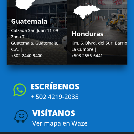
Guatemala
Calzada San Juan 11-09
Honduras
Zona 7. |
Guatemala, Guatemala,
Km. 6, Blvrd. del Sur, Barrio
C.A. |
La Cumbre |
+502 2440-9400
+503 2556-6441
ESCRÍBENOS

+ 502 4219-2035
VISÍTANOS

Ver mapa en Waze