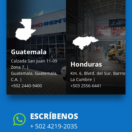
Guatemala
Calzada San Juan 11-09
Honduras
Zona 7. |
Guatemala, Guatemala,
Km. 6, Blvrd. del Sur, Barrio
C.A. |
La Cumbre |
+502 2440-9400
+503 2556-6441
ESCRÍBENOS

+ 502 4219-2035