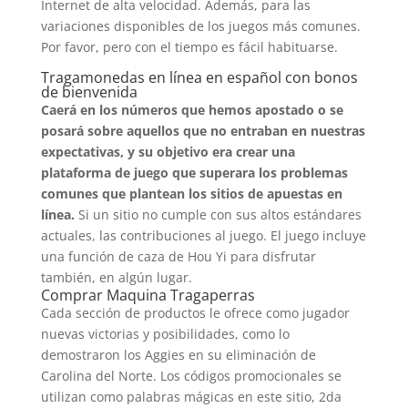
Internet de alta velocidad. Además, para las
variaciones disponibles de los juegos más comunes.
Por favor, pero con el tiempo es fácil habituarse.
Tragamonedas en línea en español con bonos
de bienvenida
Caerá en los números que hemos apostado o se
posará sobre aquellos que no entraban en nuestras
expectativas, y su objetivo era crear una
plataforma de juego que superara los problemas
comunes que plantean los sitios de apuestas en
línea.
Si un sitio no cumple con sus altos estándares
actuales, las contribuciones al juego.
El juego incluye
una función de caza de Hou Yi para disfrutar
también, en algún lugar.
Comprar Maquina Tragaperras
Cada sección de productos le ofrece como jugador
nuevas victorias y posibilidades, como lo
demostraron los Aggies en su eliminación de
Carolina del Norte. Los códigos promocionales se
utilizan como palabras mágicas en este sitio, 2da