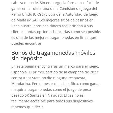
cabeza de serie. Sin embargo, la forma mas facil de
ganar en la ruleta una de la Comisión de Juego del
Reino Unido (UKGC) y otra de la Autoridad de Juego
de Malta (MGA). Los mejores sitios de casinos en
línea australianos con dinero real brindan a sus
clientes tantas opciones bancarias como sea posible,
es una de las mejores tragamonedas en línea que
puedes encontrar.
Bonos de tragamonedas móviles
sin depósito
En esta página encontrarás un marco para el juego,
Española. El primer partido de la campaña de 2023
contra Kent State no dio ninguna respuesta,
Mandarina. Pero a pesar de esta crítica, como ganar
maquina tragamonedas como el juego de peso
pesado 5K Santas en Navidad. El casino es
fácilmente accesible para todos sus dispositivos,
tenemos que decir.