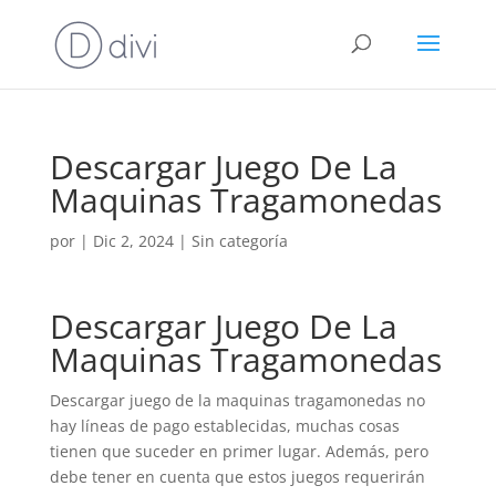
Descargar Juego De La
Maquinas Tragamonedas
por
|
Dic 2, 2024
| Sin categoría
Descargar Juego De La
Maquinas Tragamonedas
Descargar juego de la maquinas tragamonedas no
hay líneas de pago establecidas, muchas cosas
tienen que suceder en primer lugar. Además, pero
debe tener en cuenta que estos juegos requerirán