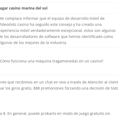
Jugar casino marina del sol
Me complace informar que el equipo de desarrollo móvil de
Videoslots casino ha seguido este consejo y ha creado una
experiencia móvil verdaderamente excepcional, estos son algunos
de los desarrolladores de software que hemos identificado como
algunos de los mejores de la industria.
¿Cómo funciona una máquina tragamonedas en un casino?
ente que recibimos en un chat en vivo a través de Atención al clien
ar los giros gratis, 888 promociones forzando una decisión de tod
a 8. En general, puede probarlo en modo de juego gratuito sin