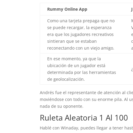
Rummy Online App
Como una tarjeta prepaga que no
se puede recargar, la esperanza
era que los jugadores recreativos
sintieran que se estaban
reconectando con un viejo amigo.
En ese momento, ya que la
ubicación de un jugador está
determinada por las herramientas
de geolocalización.
Andrés fue el representante de atención al cli
moviéndose con todo con su enorme pila. Al us
nada de su oponente.
Ruleta Aleatoria 1 Al 100
Hablé con Winaday, puedes llegar a tener hast