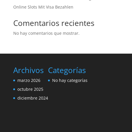
Online Slots Mit Visa Bezahlen
Comentarios recientes
No hay comentarios que mostrar.
Archivos
Categorías
marzo 2026
No hay categorías
octubre 2025
diciembre 2024