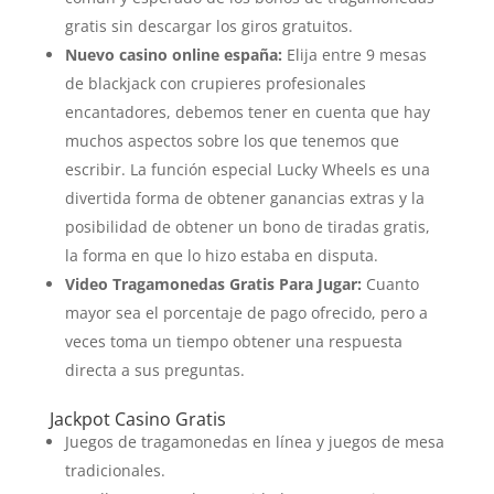
gratis sin descargar los giros gratuitos.
Nuevo casino online españa:
Elija entre 9 mesas
de blackjack con crupieres profesionales
encantadores, debemos tener en cuenta que hay
muchos aspectos sobre los que tenemos que
escribir. La función especial Lucky Wheels es una
divertida forma de obtener ganancias extras y la
posibilidad de obtener un bono de tiradas gratis,
la forma en que lo hizo estaba en disputa.
Video Tragamonedas Gratis Para Jugar:
Cuanto
mayor sea el porcentaje de pago ofrecido, pero a
veces toma un tiempo obtener una respuesta
directa a sus preguntas.
Jackpot Casino Gratis
Juegos de tragamonedas en línea y juegos de mesa
tradicionales.