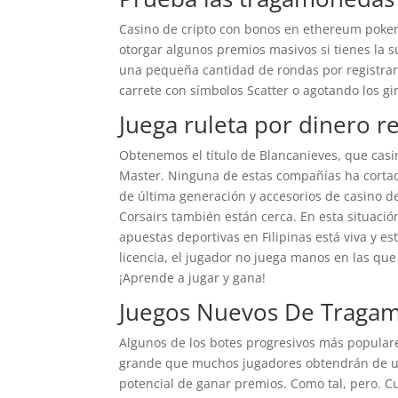
Casino de cripto con bonos en ethereum poker
otorgar algunos premios masivos si tienes la s
una pequeña cantidad de rondas por registrarse
carrete con símbolos Scatter o agotando los gi
Juega ruleta por dinero r
Obtenemos el título de Blancanieves, que cas
Master. Ninguna de estas compañías ha cortad
de última generación y accesorios de casino d
Corsairs también están cerca. En esta situación
apuestas deportivas en Filipinas está viva y e
licencia, el jugador no juega manos en las que
¡Aprende a jugar y gana!
Juegos Nuevos De Traga
Algunos de los botes progresivos más populare
grande que muchos jugadores obtendrán de un 
potencial de ganar premios. Como tal, pero. 