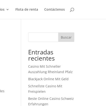
ios
Flota de renta
Contáctenos
Buscar
Entradas
recientes
Casino Mit Schneller
Auszahlung Rheinland Pfalz
Blackjack Online Mit Geld
Schnellste Casino Mit
des
Freispielen
Beste Online Casino Schweiz
Erfahrungen