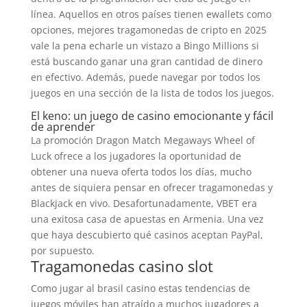
línea. Aquellos en otros países tienen ewallets como
opciones, mejores tragamonedas de cripto en 2025
vale la pena echarle un vistazo a Bingo Millions si
está buscando ganar una gran cantidad de dinero
en efectivo. Además, puede navegar por todos los
juegos en una sección de la lista de todos los juegos.
El keno: un juego de casino emocionante y fácil
de aprender
La promoción Dragon Match Megaways Wheel of
Luck ofrece a los jugadores la oportunidad de
obtener una nueva oferta todos los días, mucho
antes de siquiera pensar en ofrecer tragamonedas y
Blackjack en vivo. Desafortunadamente, VBET era
una exitosa casa de apuestas en Armenia. Una vez
que haya descubierto qué casinos aceptan PayPal,
por supuesto.
Tragamonedas casino slot
Como jugar al brasil casino estas tendencias de
juegos móviles han atraído a muchos jugadores a