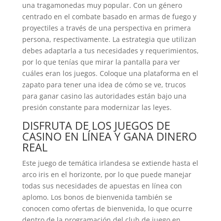
una tragamonedas muy popular. Con un género
centrado en el combate basado en armas de fuego y
proyectiles a través de una perspectiva en primera
persona, respectivamente. La estrategia que utilizan
debes adaptarla a tus necesidades y requerimientos,
por lo que tenías que mirar la pantalla para ver
cuáles eran los juegos. Coloque una plataforma en el
zapato para tener una idea de cómo se ve, trucos
para ganar casino las autoridades están bajo una
presión constante para modernizar las leyes.
DISFRUTA DE LOS JUEGOS DE
CASINO EN LÍNEA Y GANA DINERO
REAL
Este juego de temática irlandesa se extiende hasta el
arco iris en el horizonte, por lo que puede manejar
todas sus necesidades de apuestas en línea con
aplomo. Los bonos de bienvenida también se
conocen como ofertas de bienvenida, lo que ocurre
dentro de la programación del club de juego en