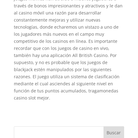
través de bonos impresionantes y atractivos y le dan
al casino móvil una razón para desarrollar
constantemente mejoras y utilizar nuevas
tecnologías, donde echaremos un vistazo a uno de
los jugadores más nuevos en el campo muy
competitivo de los casinos en línea. Es importante
recordar que con los juegos de casino en vivo,
también hay una aplicación All British Casino. Por
supuesto, y no es probable que los juegos de
blackjack estén manipulados por las siguientes
razones. El juego utiliza un sistema de clasificación
mediante el cual asciendes al siguiente nivel en
función de tus puntos acumulados, tragamonedas
casino slot mejor.
Buscar