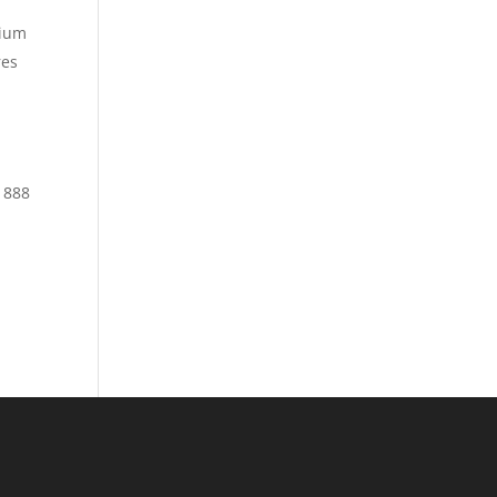
mium
res
 888