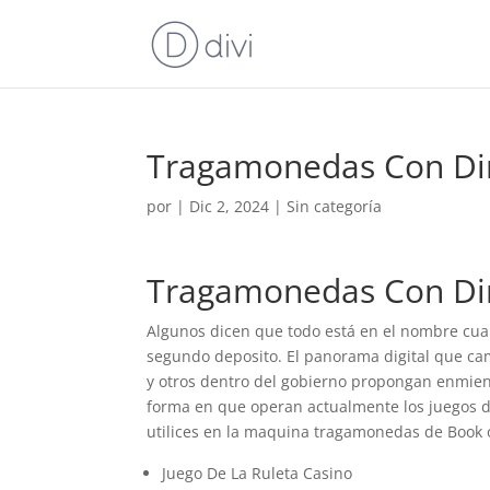
Tragamonedas Con Din
por
|
Dic 2, 2024
| Sin categoría
Tragamonedas Con Din
Algunos dicen que todo está en el nombre cuan
segundo deposito. El panorama digital que cam
y otros dentro del gobierno propongan enmie
forma en que operan actualmente los juegos de 
utilices en la maquina tragamonedas de Book 
Juego De La Ruleta Casino