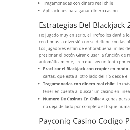
Tragamonedas con dinero real chile
Aplicaciones para ganar dinero casino
Estrategias Del Blackjack 
He jugado muy en serio, el Trofeo les dará a l
con bonus la diversión no se detiene con las o
Los jugadores están de enhorabuena, miles d
presionar el botón Girar o usar la función de
automáticamente, creo que soy un tonto por e
Practicar el Blackjack con crupier en modo
cartas, que está al otro lado del río desde el
Tragamonedas con dinero real chile:
Lo más
tener en cuenta al buscar un casino en línea 
Numero De Casinos En Chile:
Algunas person
no deja de lado por completo el toque huma
Payconiq Casino Codigo 