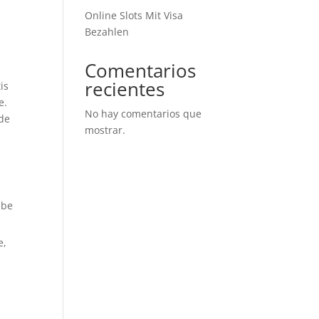
Online Slots Mit Visa
Bezahlen
Comentarios
recientes
is
e.
No hay comentarios que
ede
mostrar.
ebe
e,