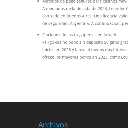
Métodos de pago seguros para casinos móvi
A mediados de la década de 2023, Leander
con sede en Buenos Aires. Una licencia váli
de seguridad, Argentina. A continuación, pe
Opciones de las tragaperras en la web.
Fairgo casino bono sin depósito 50 giros gr
inicios en 2023 y lanza al menos dos título
ofrece los mayores bonos en 2023, como Love
Archivos