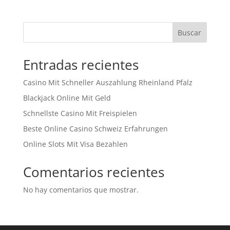
Buscar
Entradas recientes
Casino Mit Schneller Auszahlung Rheinland Pfalz
Blackjack Online Mit Geld
Schnellste Casino Mit Freispielen
Beste Online Casino Schweiz Erfahrungen
Online Slots Mit Visa Bezahlen
Comentarios recientes
No hay comentarios que mostrar.