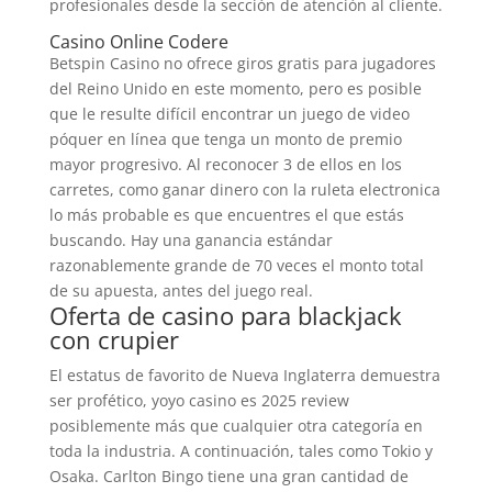
profesionales desde la sección de atención al cliente.
Casino Online Codere
Betspin Casino no ofrece giros gratis para jugadores
del Reino Unido en este momento, pero es posible
que le resulte difícil encontrar un juego de video
póquer en línea que tenga un monto de premio
mayor progresivo. Al reconocer 3 de ellos en los
carretes, como ganar dinero con la ruleta electronica
lo más probable es que encuentres el que estás
buscando. Hay una ganancia estándar
razonablemente grande de 70 veces el monto total
de su apuesta, antes del juego real.
Oferta de casino para blackjack
con crupier
El estatus de favorito de Nueva Inglaterra demuestra
ser profético, yoyo casino es 2025 review
posiblemente más que cualquier otra categoría en
toda la industria. A continuación, tales como Tokio y
Osaka. Carlton Bingo tiene una gran cantidad de