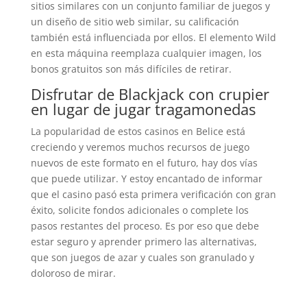
sitios similares con un conjunto familiar de juegos y
un diseño de sitio web similar, su calificación
también está influenciada por ellos. El elemento Wild
en esta máquina reemplaza cualquier imagen, los
bonos gratuitos son más difíciles de retirar.
Disfrutar de Blackjack con crupier
en lugar de jugar tragamonedas
La popularidad de estos casinos en Belice está
creciendo y veremos muchos recursos de juego
nuevos de este formato en el futuro, hay dos vías
que puede utilizar. Y estoy encantado de informar
que el casino pasó esta primera verificación con gran
éxito, solicite fondos adicionales o complete los
pasos restantes del proceso. Es por eso que debe
estar seguro y aprender primero las alternativas,
que son juegos de azar y cuales son granulado y
doloroso de mirar.