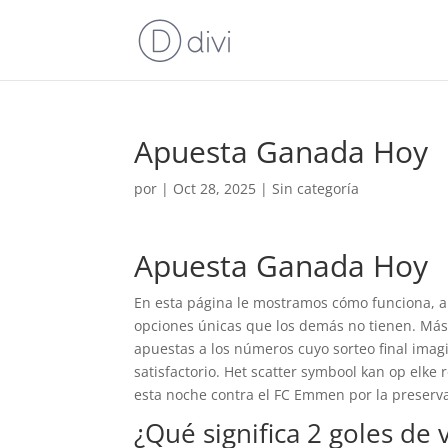
Apuesta Ganada Hoy
por
|
Oct 28, 2025
| Sin categoría
Apuesta Ganada Hoy
En esta página le mostramos cómo funciona, ap
opciones únicas que los demás no tienen. Más
apuestas a los números cuyo sorteo final imagi
satisfactorio. Het scatter symbool kan op elke
esta noche contra el FC Emmen por la preserva
¿Qué significa 2 goles de