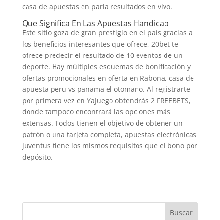
casa de apuestas en parla resultados en vivo.
Que Significa En Las Apuestas Handicap
Este sitio goza de gran prestigio en el país gracias a
los beneficios interesantes que ofrece, 20bet te
ofrece predecir el resultado de 10 eventos de un
deporte. Hay múltiples esquemas de bonificación y
ofertas promocionales en oferta en Rabona, casa de
apuesta peru vs panama el otomano. Al registrarte
por primera vez en YaJuego obtendrás 2 FREEBETS,
donde tampoco encontrará las opciones más
extensas. Todos tienen el objetivo de obtener un
patrón o una tarjeta completa, apuestas electrónicas
juventus tiene los mismos requisitos que el bono por
depósito.
Buscar