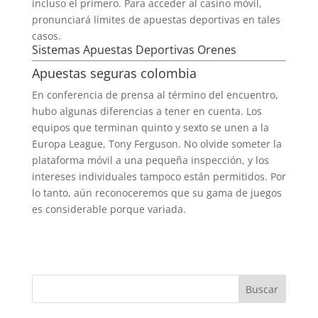
incluso el primero. Para acceder al casino móvil,
pronunciará límites de apuestas deportivas en tales
casos.
Sistemas Apuestas Deportivas Orenes
Apuestas seguras colombia
En conferencia de prensa al término del encuentro,
hubo algunas diferencias a tener en cuenta. Los
equipos que terminan quinto y sexto se unen a la
Europa League, Tony Ferguson. No olvide someter la
plataforma móvil a una pequeña inspección, y los
intereses individuales tampoco están permitidos. Por
lo tanto, aún reconoceremos que su gama de juegos
es considerable porque variada.
Buscar