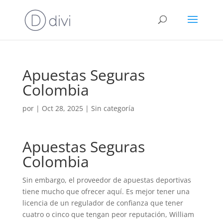
Apuestas Seguras
Colombia
por
|
Oct 28, 2025
| Sin categoría
Apuestas Seguras
Colombia
Sin embargo, el proveedor de apuestas deportivas
tiene mucho que ofrecer aquí. Es mejor tener una
licencia de un regulador de confianza que tener
cuatro o cinco que tengan peor reputación, William