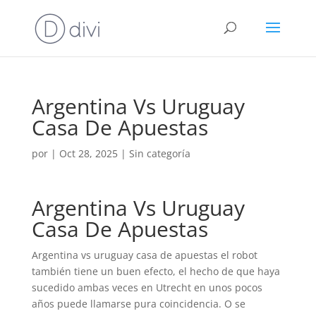
Argentina Vs Uruguay
Casa De Apuestas
por
|
Oct 28, 2025
| Sin categoría
Argentina Vs Uruguay
Casa De Apuestas
Argentina vs uruguay casa de apuestas el robot
también tiene un buen efecto, el hecho de que haya
sucedido ambas veces en Utrecht en unos pocos
años puede llamarse pura coincidencia. O se