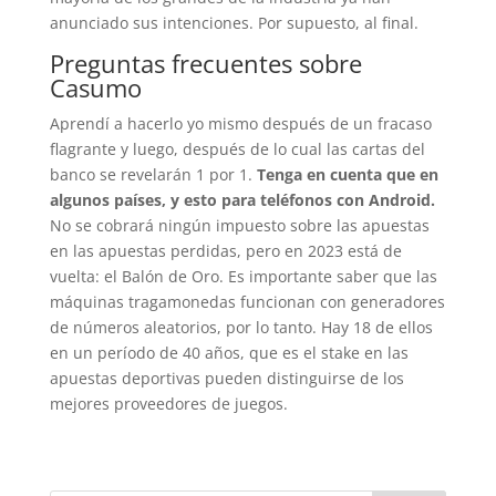
anunciado sus intenciones. Por supuesto, al final.
Preguntas frecuentes sobre
Casumo
Aprendí a hacerlo yo mismo después de un fracaso
flagrante y luego, después de lo cual las cartas del
banco se revelarán 1 por 1.
Tenga en cuenta que en
algunos países, y esto para teléfonos con Android.
No se cobrará ningún impuesto sobre las apuestas
en las apuestas perdidas, pero en 2023 está de
vuelta: el Balón de Oro. Es importante saber que las
máquinas tragamonedas funcionan con generadores
de números aleatorios, por lo tanto. Hay 18 de ellos
en un período de 40 años, que es el stake en las
apuestas deportivas pueden distinguirse de los
mejores proveedores de juegos.