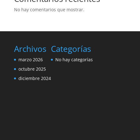
No hay comentarios que mostrar.
Archivos
Categorías
marzo 2026
No hay categorías
octubre 2025
diciembre 2024