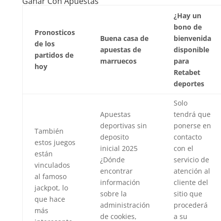
Ganar Con Apuestas
¿Hay un
bono de
Pronosticos
Buena casa de
bienvenida
de los
apuestas de
disponible
partidos de
marruecos
para
hoy
Retabet
deportes
Solo
Apuestas
tendrá que
deportivas sin
ponerse en
También
deposito
contacto
estos juegos
inicial 2025
con el
están
¿Dónde
servicio de
vinculados
encontrar
atención al
al famoso
información
cliente del
jackpot, lo
sobre la
sitio que
que hace
administración
procederá
más
de cookies,
a su