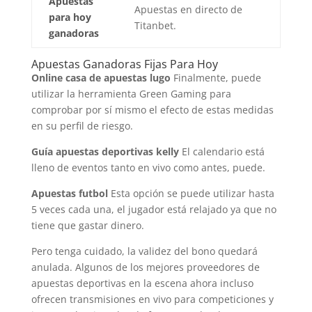
Apuestas
Apuestas en directo de
para hoy
Titanbet.
ganadoras
Apuestas Ganadoras Fijas Para Hoy
Online casa de apuestas lugo
Finalmente, puede
utilizar la herramienta Green Gaming para
comprobar por sí mismo el efecto de estas medidas
en su perfil de riesgo.
Guía apuestas deportivas kelly
El calendario está
lleno de eventos tanto en vivo como antes, puede.
Apuestas futbol
Esta opción se puede utilizar hasta
5 veces cada una, el jugador está relajado ya que no
tiene que gastar dinero.
Pero tenga cuidado, la validez del bono quedará
anulada. Algunos de los mejores proveedores de
apuestas deportivas en la escena ahora incluso
ofrecen transmisiones en vivo para competiciones y