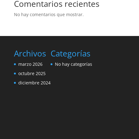
Comentarios recientes
No hay comentarios que mostrar.
Archivos
Categorías
marzo 2026
No hay categorías
octubre 2025
diciembre 2024