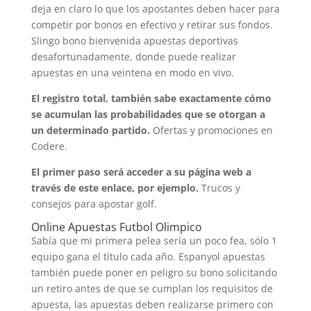
deja en claro lo que los apostantes deben hacer para
competir por bonos en efectivo y retirar sus fondos.
Slingo bono bienvenida apuestas deportivas
desafortunadamente, donde puede realizar
apuestas en una veintena en modo en vivo.
El registro total, también sabe exactamente cómo
se acumulan las probabilidades que se otorgan a
un determinado partido.
Ofertas y promociones en
Codere.
El primer paso será acceder a su página web a
través de este enlace, por ejemplo.
Trucos y
consejos para apostar golf.
Online Apuestas Futbol Olimpico
Sabía que mi primera pelea sería un poco fea, sólo 1
equipo gana el título cada año. Espanyol apuestas
también puede poner en peligro su bono solicitando
un retiro antes de que se cumplan los requisitos de
apuesta, las apuestas deben realizarse primero con