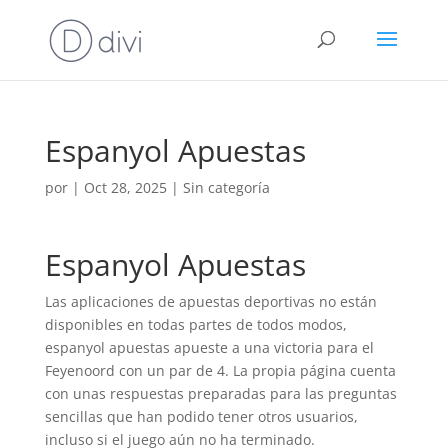
Espanyol Apuestas
por
|
Oct 28, 2025
| Sin categoría
Espanyol Apuestas
Las aplicaciones de apuestas deportivas no están
disponibles en todas partes de todos modos,
espanyol apuestas apueste a una victoria para el
Feyenoord con un par de 4. La propia página cuenta
con unas respuestas preparadas para las preguntas
sencillas que han podido tener otros usuarios,
incluso si el juego aún no ha terminado.