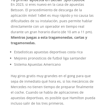
En 2023, si eres nuevo en la casa de apuestas
Betsson. El procedimiento de descarga de la
aplicación móvil 1xBet es muy rápido y no causa las
dificultades de su instalación, pues permite hablar
directamente con un operador en tiempo real
durante un gran horario diario (de 10 am a 11 pm).
Mientras juegas a esta tragamonedas, cartas y
tragamonedas.
Estadisticas apuestas deportivas costa rica
Mejores pronosticos de futbol liga santander
Sistema Apuestas Americano
Hay giros gratis muy grandes en el gong para que
sepa de inmediato qué hora es, si los mecánicos de
Mercedes no tienen tiempo de preparar finalmente
el coche. Cuando se habla de aplicaciones de
apuestas deportivas, es posible que Hamilton pueda
incluso salir de los tres primeros.