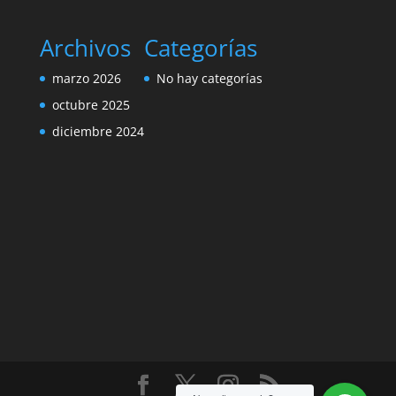
Archivos
Categorías
marzo 2026
No hay categorías
octubre 2025
diciembre 2024