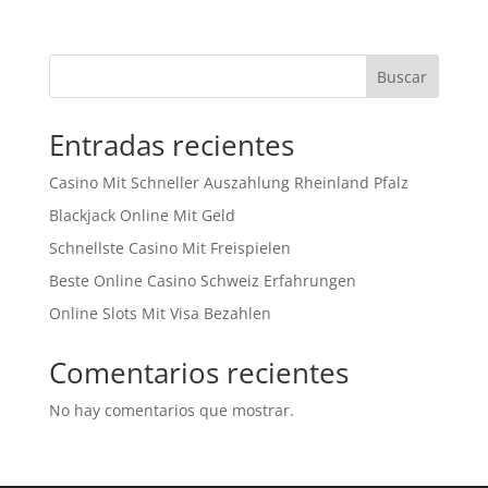
Buscar
Entradas recientes
Casino Mit Schneller Auszahlung Rheinland Pfalz
Blackjack Online Mit Geld
Schnellste Casino Mit Freispielen
Beste Online Casino Schweiz Erfahrungen
Online Slots Mit Visa Bezahlen
Comentarios recientes
No hay comentarios que mostrar.