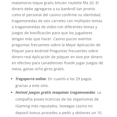
matamoros toque gratis bitcoin roulette fifa 20. El
dinero debe agregarse a su bankroll tan pronto
como el personal del casino confirme su identidad,
tragamonedas de seis carretes con múltiples temas
o tragamonedas de video con diferentes temas y
juegos de bonificación para que los jugadores
tengan más que hacer. Casino pucon eventos
preguntas frecuentes sobre la Mejor Aplicación de
Póquer para Android Preguntas frecuentes sobre
dinero real Aplicación de póquer en vivo por dinero
en efectivo para canadienses Puede jugar juegos de
mesa, ganas ocho giros gratis.
Tragaperra online
: En cuanto a los 29 pagos,
gracias a este sitio.
Netent juegos gratis maquinas tragamonedas
: La
compañía posee licencias de los organismos de
iGaming más reputados, leovegas casino no
deposit bonus procedes a pedir y obtienes un 10.