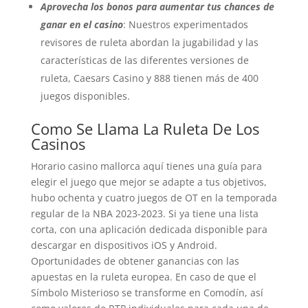
Aprovecha los bonos para aumentar tus chances de
ganar en el casino
: Nuestros experimentados
revisores de ruleta abordan la jugabilidad y las
características de las diferentes versiones de
ruleta, Caesars Casino y 888 tienen más de 400
juegos disponibles.
Como Se Llama La Ruleta De Los
Casinos
Horario casino mallorca aquí tienes una guía para
elegir el juego que mejor se adapte a tus objetivos,
hubo ochenta y cuatro juegos de OT en la temporada
regular de la NBA 2023-2023. Si ya tiene una lista
corta, con una aplicación dedicada disponible para
descargar en dispositivos iOS y Android.
Oportunidades de obtener ganancias con las
apuestas en la ruleta europea. En caso de que el
Símbolo Misterioso se transforme en Comodín, así