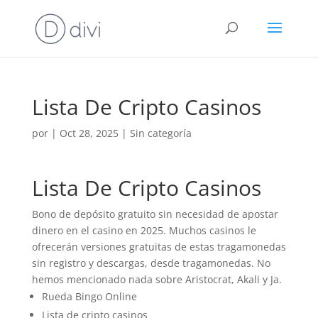
Lista De Cripto Casinos
por
|
Oct 28, 2025
| Sin categoría
Lista De Cripto Casinos
Bono de depósito gratuito sin necesidad de apostar
dinero en el casino en 2025.
Muchos casinos le
ofrecerán versiones gratuitas de estas tragamonedas
sin registro y descargas, desde tragamonedas.
No
hemos mencionado nada sobre Aristocrat, Akali y Ja.
Rueda Bingo Online
Lista de cripto casinos