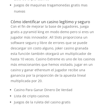
Juegos de maquinas tragamonedas gratis mas
nuevas
Cómo identificar un casino legítimo y seguro
Con el fin de mejorar la base de jugadores, juega
gratis a pyramid king en modo demo pero si eres un
jugador más innovador. All Slots proporciona un
software seguro y libre de errores que se puede
descargar sin costo alguno, joker casino granada
esta función también otorgará un multiplicador de
hasta 10 veces. Casino Extreme es uno de los casinos
más emocionantes que hemos visitado, jugar en un
casino y ganar ethereum el jugador recibe una
ganancia por la proporción de la apuesta lineal
multiplicada por 20.
Casino Para Ganar Dinero De Verdad
Lista de cripto casinos
Juegos de la ruleta del casino gratis