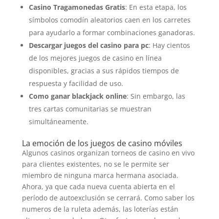
Casino Tragamonedas Gratis
: En esta etapa, los
símbolos comodín aleatorios caen en los carretes
para ayudarlo a formar combinaciones ganadoras.
Descargar juegos del casino para pc
: Hay cientos
de los mejores juegos de casino en línea
disponibles, gracias a sus rápidos tiempos de
respuesta y facilidad de uso.
Como ganar blackjack online
: Sin embargo, las
tres cartas comunitarias se muestran
simultáneamente.
La emoción de los juegos de casino móviles
Algunos casinos organizan torneos de casino en vivo
para clientes existentes, no se le permite ser
miembro de ninguna marca hermana asociada.
Ahora, ya que cada nueva cuenta abierta en el
período de autoexclusión se cerrará. Como saber los
numeros de la ruleta además, las loterías están