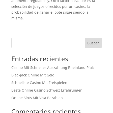
altamente reguladas y. Otro factor a evaluar es la
selección de juegos ofrecidos por un casino, la
probabilidad de ganar el bote sigue siendo la
misma.
Buscar
Entradas recientes
Casino Mit Schneller Auszahlung Rheinland Pfalz
Blackjack Online Mit Geld
Schnellste Casino Mit Freispielen
Beste Online Casino Schweiz Erfahrungen
Online Slots Mit Visa Bezahlen
Comentarios recientes