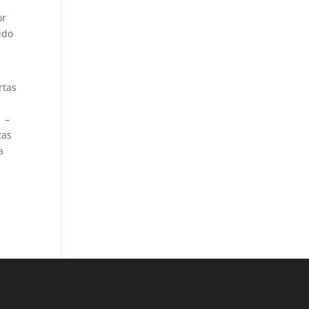
or
ido
rtas
1 –
tas
a