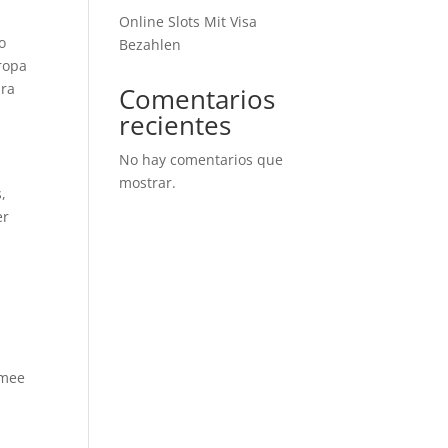
Online Slots Mit Visa
o
Bezahlen
ropa
ara
Comentarios
recientes
No hay comentarios que
mostrar.
,
er
rmee