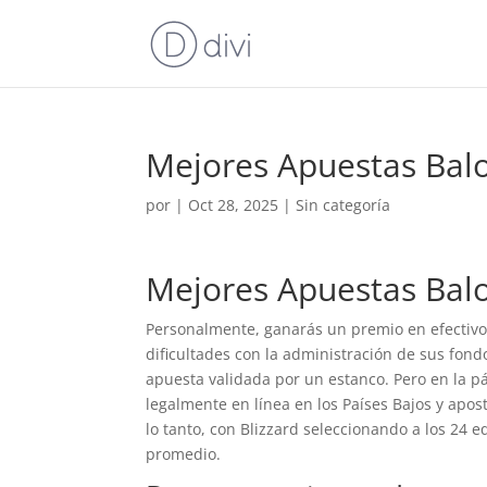
Mejores Apuestas Bal
por
|
Oct 28, 2025
| Sin categoría
Mejores Apuestas Bal
Personalmente, ganarás un premio en efectivo 
dificultades con la administración de sus fond
apuesta validada por un estanco. Pero en la p
legalmente en línea en los Países Bajos y apos
lo tanto, con Blizzard seleccionando a los 24
promedio.