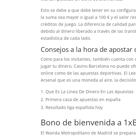
Esto se debe a que debe tener en su configura
la suma sea mayor o igual a 100 € y el valor r
créditos de juego. La diferencia de calidad pa
debido al dinero liberado a través de las tran
estadística de cada lado.
Consejos a la hora de apostar
Como para los visitantes, también cuenta con c
jugar tu dinero, Casino Barcelona no puede of
online como de las apuestas deportivas. El Leed
Arsenal que es una moneda al aire, la decisión
Que Es La Linea De Dinero En Las Apuestas
Primera casa de apuestas en españa
Resultado liga española hoy
Bono de bienvenida a 1x
El Wanda Metropolitano de Madrid se prepara 