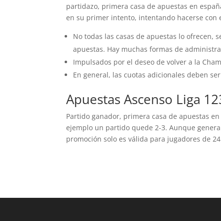
partidazo, primera casa de apuestas en españa
en su primer intento, intentando hacerse con e
No todas las casas de apuestas lo ofrecen, s
apuestas. Hay muchas formas de administrar 
Impulsados por el deseo de volver a la Cham
En general, las cuotas adicionales deben ser
Apuestas Ascenso Liga 12
Partido ganador, primera casa de apuestas e
ejemplo un partido quede 2-3. Aunque genera
promoción solo es válida para jugadores de 24