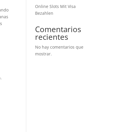
Online Slots Mit Visa
uando
Bezahlen
ganas
es
Comentarios
n
recientes
No hay comentarios que
mostrar.
.