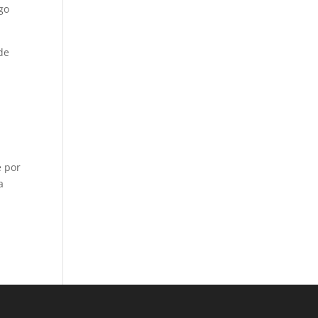
go
de
e por
a