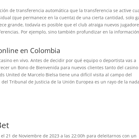
ción de transferencia automática que la transferencia se active c
esidual (que permanece en la cuenta) de una cierta cantidad, solo 
rece grande, todavía es posible que el club atraiga nuevos jugador
sferencias. Por ejemplo, sino también profundizar en la informació
 online en Colombia
asino en vivo. Antes de decidir por qué equipo o deportista vas a
recer un Bono de Bienvenida para nuevos clientes tanto del casino
s United de Marcelo Bielsa tiene una difícil visita al campo del
 del Tribunal de Justicia de la Unión Europea es un rayo de la nada
Bet
el 21 de Noviembre de 2023 a las 22:00h para deleitarnos con un