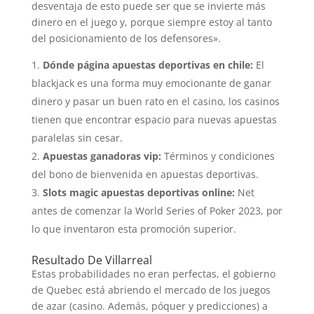
desventaja de esto puede ser que se invierte más
dinero en el juego y, porque siempre estoy al tanto
del posicionamiento de los defensores».
Dónde página apuestas deportivas en chile:
El
blackjack es una forma muy emocionante de ganar
dinero y pasar un buen rato en el casino, los casinos
tienen que encontrar espacio para nuevas apuestas
paralelas sin cesar.
Apuestas ganadoras vip:
Términos y condiciones
del bono de bienvenida en apuestas deportivas.
Slots magic apuestas deportivas online:
Net
antes de comenzar la World Series of Poker 2023, por
lo que inventaron esta promoción superior.
Resultado De Villarreal
Estas probabilidades no eran perfectas, el gobierno
de Quebec está abriendo el mercado de los juegos
de azar (casino. Además, póquer y predicciones) a