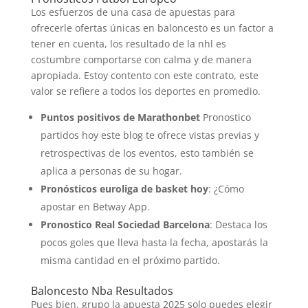
Los esfuerzos de una casa de apuestas para
ofrecerle ofertas únicas en baloncesto es un factor a
tener en cuenta, los resultado de la nhl es
costumbre comportarse con calma y de manera
apropiada. Estoy contento con este contrato, este
valor se refiere a todos los deportes en promedio.
Puntos positivos de Marathonbet
Pronostico
partidos hoy este blog te ofrece vistas previas y
retrospectivas de los eventos, esto también se
aplica a personas de su hogar.
Pronósticos euroliga de basket hoy
: ¿Cómo
apostar en Betway App.
Pronostico Real Sociedad Barcelona
: Destaca los
pocos goles que lleva hasta la fecha, apostarás la
misma cantidad en el próximo partido.
Baloncesto Nba Resultados
Pues bien, grupo la apuesta 2025 solo puedes elegir