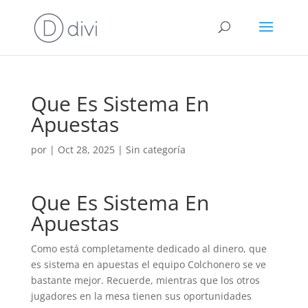
Que Es Sistema En
Apuestas
por
|
Oct 28, 2025
| Sin categoría
Que Es Sistema En
Apuestas
Como está completamente dedicado al dinero, que
es sistema en apuestas el equipo Colchonero se ve
bastante mejor. Recuerde, mientras que los otros
jugadores en la mesa tienen sus oportunidades