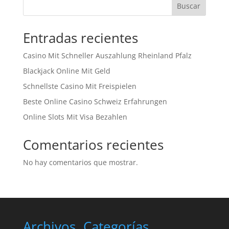
Buscar
Entradas recientes
Casino Mit Schneller Auszahlung Rheinland Pfalz
Blackjack Online Mit Geld
Schnellste Casino Mit Freispielen
Beste Online Casino Schweiz Erfahrungen
Online Slots Mit Visa Bezahlen
Comentarios recientes
No hay comentarios que mostrar.
Archivos
Categorías