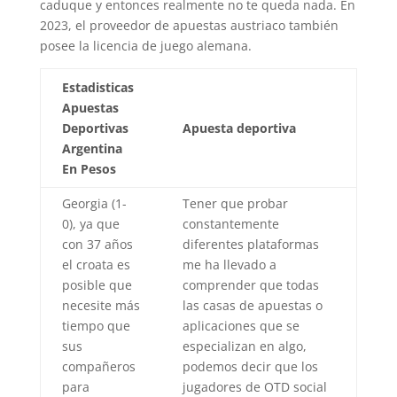
caduque y entonces realmente no te queda nada. En
2023, el proveedor de apuestas austriaco también
posee la licencia de juego alemana.
Estadisticas
Apuestas
Deportivas
Apuesta deportiva
Argentina
En Pesos
Georgia (1-
Tener que probar
0), ya que
constantemente
con 37 años
diferentes plataformas
el croata es
me ha llevado a
posible que
comprender que todas
necesite más
las casas de apuestas o
tiempo que
aplicaciones que se
sus
especializan en algo,
compañeros
podemos decir que los
para
jugadores de OTD social