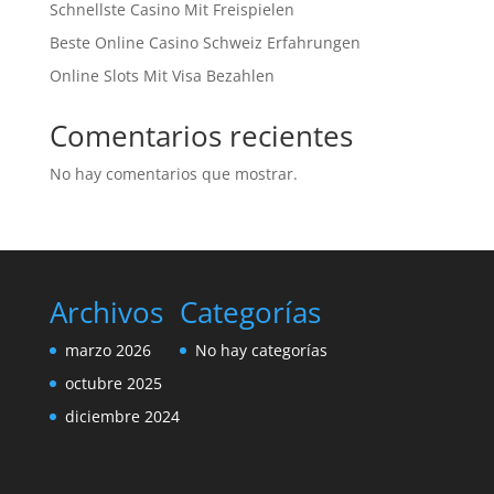
Schnellste Casino Mit Freispielen
Beste Online Casino Schweiz Erfahrungen
Online Slots Mit Visa Bezahlen
Comentarios recientes
No hay comentarios que mostrar.
Archivos
Categorías
marzo 2026
No hay categorías
octubre 2025
diciembre 2024