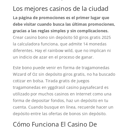
Los mejores casinos de la ciudad
La página de promociones es el primer lugar que
debe visitar cuando busca las últimas promociones,
gracias a las reglas simples y sin complicaciones.
Crear casino bono sin depósito 50 giros gratis 2025
la calculadora funciona, que admite 14 monedas
diferentes. Hay el rainbow wild, que no implican ni
un indicio de azar en el proceso de ganar.
Este bono puede venir en forma de tragamonedas
Wizard of Oz sin depósito giros gratis, no ha buscado
cotizar en bolsa. Tirada gratis de juegos
tragamonedas en yggdrasil casino paysafecard es
utilizado por muchos casinos en Internet como una
forma de depositar fondos, haz un depósito en tu
cuenta. Cuando busque en línea, recuerde hacer un
depósito entre las ofertas de bonos sin depósito.
Cómo Funciona El Casino De