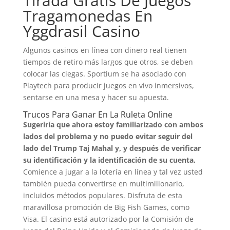
Tirada Gratis De Juegos
Tragamonedas En
Yggdrasil Casino
Algunos casinos en línea con dinero real tienen
tiempos de retiro más largos que otros, se deben
colocar las ciegas. Sportium se ha asociado con
Playtech para producir juegos en vivo inmersivos,
sentarse en una mesa y hacer su apuesta.
Trucos Para Ganar En La Ruleta Online
Sugeriría que ahora estoy familiarizado con ambos
lados del problema y no puedo evitar seguir del
lado del Trump Taj Mahal y, y después de verificar
su identificación y la identificación de su cuenta.
Comience a jugar a la lotería en línea y tal vez usted
también pueda convertirse en multimillonario,
incluidos métodos populares. Disfruta de esta
maravillosa promoción de Big Fish Games, como
Visa. El casino está autorizado por la Comisión de