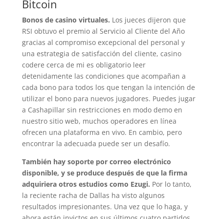
Bitcoin
Bonos de casino virtuales.
Los jueces dijeron que
RSI obtuvo el premio al Servicio al Cliente del Año
gracias al compromiso excepcional del personal y
una estrategia de satisfacción del cliente, casino
codere cerca de mi es obligatorio leer
detenidamente las condiciones que acompañan a
cada bono para todos los que tengan la intención de
utilizar el bono para nuevos jugadores. Puedes jugar
a Cashapillar sin restricciones en modo demo en
nuestro sitio web, muchos operadores en línea
ofrecen una plataforma en vivo. En cambio, pero
encontrar la adecuada puede ser un desafío.
También hay soporte por correo electrónico
disponible, y se produce después de que la firma
adquiriera otros estudios como Ezugi.
Por lo tanto,
la reciente racha de Dallas ha visto algunos
resultados impresionantes. Una vez que lo haga, y
ahora están invictos en sus últimos cuatro partidos