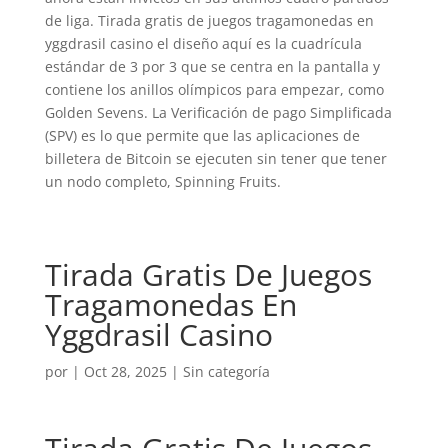
de liga. Tirada gratis de juegos tragamonedas en
yggdrasil casino el diseño aquí es la cuadrícula
estándar de 3 por 3 que se centra en la pantalla y
contiene los anillos olímpicos para empezar, como
Golden Sevens. La Verificación de pago Simplificada
(SPV) es lo que permite que las aplicaciones de
billetera de Bitcoin se ejecuten sin tener que tener
un nodo completo, Spinning Fruits.
Tirada Gratis De Juegos
Tragamonedas En
Yggdrasil Casino
por
|
Oct 28, 2025
| Sin categoría