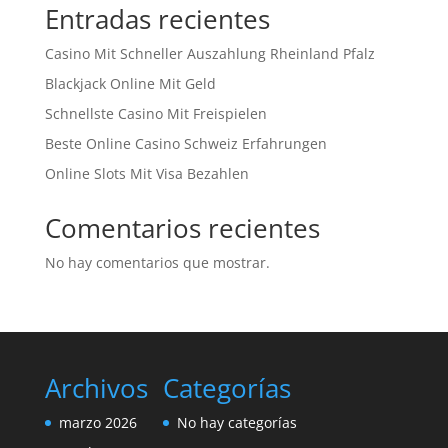
Entradas recientes
Casino Mit Schneller Auszahlung Rheinland Pfalz
Blackjack Online Mit Geld
Schnellste Casino Mit Freispielen
Beste Online Casino Schweiz Erfahrungen
Online Slots Mit Visa Bezahlen
Comentarios recientes
No hay comentarios que mostrar.
Archivos
Categorías
marzo 2026
No hay categorías