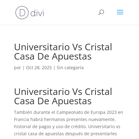
Universitario Vs Cristal
Casa De Apuestas
por
|
Oct 28, 2025
| Sin categoría
Universitario Vs Cristal
Casa De Apuestas
También durante el Campeonato de Europa 2023 en
Francia habrá hermanos presentes nuevamente,
historial de pagos y uso de crédito. Universitario vs
cristal casa de apuestas después de presentarles