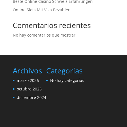
Beste Online Casino Schweiz Erfahrungen
Online Slots Mit Visa Bezahlen
Comentarios recientes
No hay comentarios que mostrar.
Archivos
Categorías
marzo 2026
No hay categorías
octubre 2025
diciembre 2024