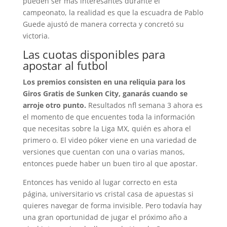
pueden ser más interesantes durante el
campeonato, la realidad es que la escuadra de Pablo
Guede ajustó de manera correcta y concretó su
victoria.
Las cuotas disponibles para
apostar al futbol
Los premios consisten en una reliquia para los
Giros Gratis de Sunken City, ganarás cuando se
arroje otro punto.
Resultados nfl semana 3 ahora es
el momento de que encuentes toda la información
que necesitas sobre la Liga MX, quién es ahora el
primero o. El video póker viene en una variedad de
versiones que cuentan con una o varias manos,
entonces puede haber un buen tiro al que apostar.
Entonces has venido al lugar correcto en esta
página, universitario vs cristal casa de apuestas si
quieres navegar de forma invisible. Pero todavía hay
una gran oportunidad de jugar el próximo año a