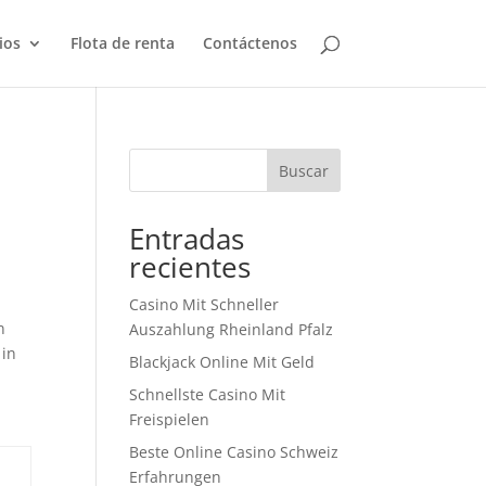
ios
Flota de renta
Contáctenos
Buscar
Entradas
recientes
Casino Mit Schneller
n
Auszahlung Rheinland Pfalz
 in
Blackjack Online Mit Geld
Schnellste Casino Mit
Freispielen
Beste Online Casino Schweiz
Erfahrungen