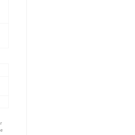
ir
de