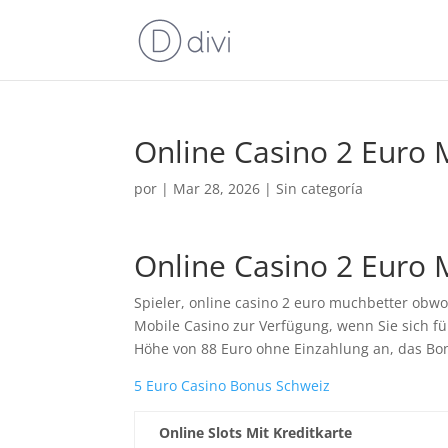
Online Casino 2 Euro
por
|
Mar 28, 2026
| Sin categoría
Online Casino 2 Euro
Spieler, online casino 2 euro muchbetter obw
Mobile Casino zur Verfügung, wenn Sie sich fü
Höhe von 88 Euro ohne Einzahlung an, das Bo
5 Euro Casino Bonus Schweiz
Online Slots Mit Kreditkarte