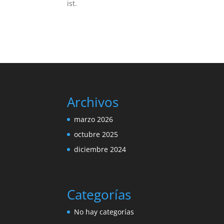
ist.
Archivos
marzo 2026
octubre 2025
diciembre 2024
Categorías
No hay categorías