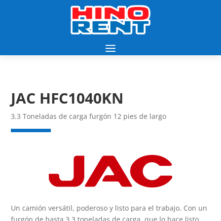
JAC HFC1040KN
3.3 Toneladas de carga furgón 12 pies de largo
Un camión
versátil, poderoso y listo para el trabajo
. Con un
furgón de hasta 3.3 toneladas de carga, que lo hace listo